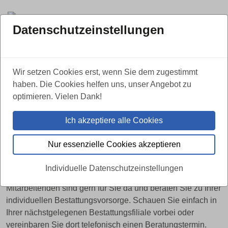
Datenschutzeinstellungen
Wir setzen Cookies erst, wenn Sie dem zugestimmt
KOSTENFREI UND UNVERBINDLICH
haben. Die Cookies helfen uns, unser Angebot zu
optimieren. Vielen Dank!
Bestellen Sie jetzt Ihre
Vorsorgemappe
Ich akzeptiere alle Cookies
Bitte füllen Sie das Kontaktformular vollständig aus und
Nur essenzielle Cookies akzeptieren
Sie halten bald Ihre Vorsorgemappe in den Händen.
Individuelle Datenschutzeinstellungen
Haben Sie Fragen zum Ausfüllen der Mappe? Unsere
Mitarbeitenden sind gern für Sie da und beraten Sie zu Ihrer
individuellen Bestattungsvorsorge. Schauen Sie einfach in
Ihrer nächstgelegenen Bestattungsfiliale vorbei oder
vereinbaren Sie dort telefonisch einen Beratungstermin.