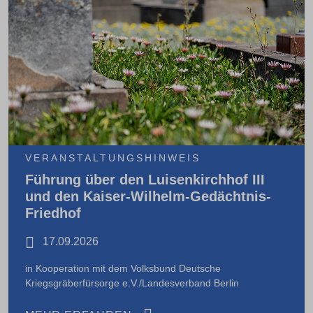
VERANSTALTUNGSHINWEIS
Führung über den Luisenkirchhof III
und den Kaiser-Wilhelm-Gedächtnis-
Friedhof
17.09.2026
in Kooperation mit dem Volksbund Deutsche
Kriegsgräberfürsorge e.V./Landesverband Berlin