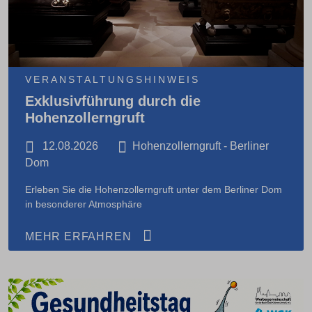
VERANSTALTUNGSHINWEIS
Exklusivführung durch die
Hohenzollerngruft
12.08.2026
Hohenzollerngruft - Berliner
Dom
Erleben Sie die Hohenzollerngruft unter dem Berliner Dom
in besonderer Atmosphäre
MEHR ERFAHREN