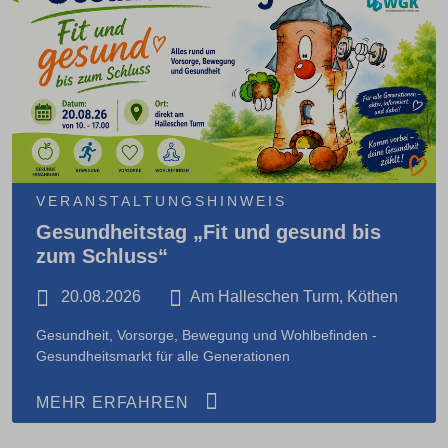
VERANSTALTUNGSHINWEIS
Gesundheitstag „Fit und gesund bis
zum Schluss“
20.08.2026
Am Halleschen Turm, Köthen
Gesundheit, Vorsorge, Bewegung und Wohlbefinden -
Gesundheitsmarkt für alle Generationen
MEHR ERFAHREN