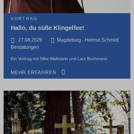
VORTRAG
Hallo, du süße Klingelfee!
27.08.2026
Magdeburg - Helmut Schmidt
Bestattungen
Ein Vortrag mit Silke Walkstein und Lars Buchmann
MEHR ERFAHREN