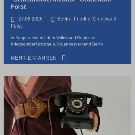
Forst
27.08.2026
Berlin - Friedhof Grunewald
Forst
in Kooperation mit dem Volksbund Deutsche
Kriegsgräberfürsorge e.V./Landesverband Berlin
MEHR ERFAHREN