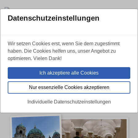
Datenschutzeinstellungen
ZURÜCK
Wir setzen Cookies erst, wenn Sie dem zugestimmt
haben. Die Cookies helfen uns, unser Angebot zu
Geschichte, Gedenken und
optimieren. Vielen Dank!
Erinnerungskultur: Erste
Ich akzeptiere alle Cookies
Exklusivführung durch die
Hohenzollerngruft
Nur essenzielle Cookies akzeptieren
23.06.2026
Individuelle Datenschutzeinstellungen