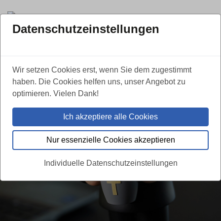
Datenschutzeinstellungen
So kann’s weitergehen.
Ob Sie in den Ruhestand möchten, etwas ganz anderes machen oder in Ihrem
Wir setzen Cookies erst, wenn Sie dem zugestimmt
Unternehmen weiter tätig sein wollen:
haben. Die Cookies helfen uns, unser Angebot zu
optimieren. Vielen Dank!
als Teil der Ahorn Familie profitieren Sie von einer starken Partnerin mit vielen
neuen Möglichkeiten.
Ich akzeptiere alle Cookies
Jetzt mehr erfahren!
Nur essenzielle Cookies akzeptieren
Individuelle Datenschutzeinstellungen