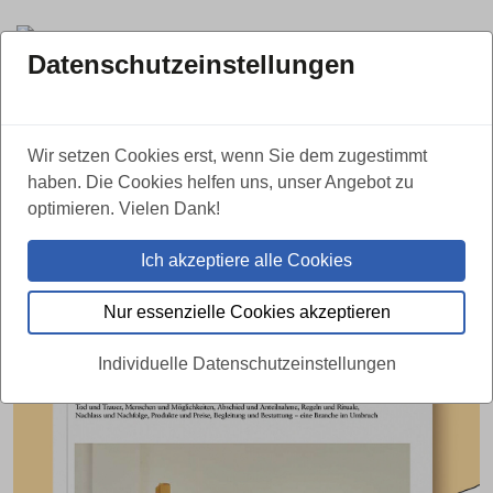
Datenschutzeinstellungen
ZURÜCK
Wir setzen Cookies erst, wenn Sie dem zugestimmt
haben. Die Cookies helfen uns, unser Angebot zu
Der Sterbereport 2022: Wie tickt die
optimieren. Vielen Dank!
Bestattungsbranche, und wie denkt
Ich akzeptiere alle Cookies
Deutschland über den Tod?
Nur essenzielle Cookies akzeptieren
23.09.2022
Individuelle Datenschutzeinstellungen