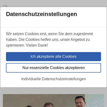
Datenschutzeinstellungen
ZURÜCK
Wir setzen Cookies erst, wenn Sie dem zugestimmt
haben. Die Cookies helfen uns, unser Angebot zu
Mit Erfahrung und Vertrauen:
optimieren. Vielen Dank!
Bestattungshaus Beil in Neustadt
Ich akzeptiere alle Cookies
wird Teil der Ahorn Gruppe
Nur essenzielle Cookies akzeptieren
02.06.2026
Individuelle Datenschutzeinstellungen