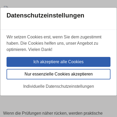
Datenschutzeinstellungen
ZURÜCK
Wir setzen Cookies erst, wenn Sie dem zugestimmt
haben. Die Cookies helfen uns, unser Angebot zu
Praxis, Präzision und Teamgeist
optimieren. Vielen Dank!
während der
Ich akzeptiere alle Cookies
Prüfungsvorbereitungswoche für die
Auszubildenden der Ahorn Gruppe
Nur essenzielle Cookies akzeptieren
29.05.2026
Individuelle Datenschutzeinstellungen
Wenn die Prüfungen näher rücken, werden praktische