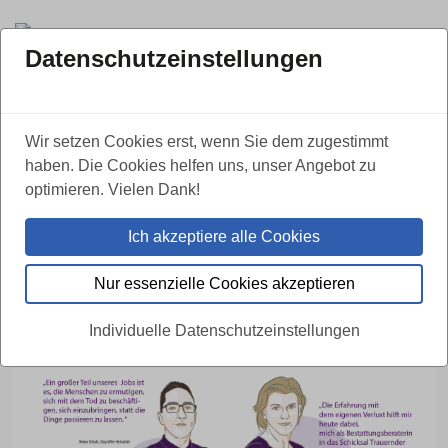
Datenschutzeinstellungen
ZURÜCK
Wir setzen Cookies erst, wenn Sie dem zugestimmt
haben. Die Cookies helfen uns, unser Angebot zu
Mit Leib und Seele – das Team von
optimieren. Vielen Dank!
ANTEA Bestattungen engagiert sich
Ich akzeptiere alle Cookies
in der Begleitung für Verstorbene
und Trauernde
Nur essenzielle Cookies akzeptieren
27.10.2022
Individuelle Datenschutzeinstellungen