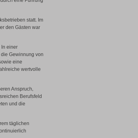
n durch eine Führung
sbetrieben statt. Im
ter den Gästen war
In einer
r die Gewinnung von
sowie eine
hlreiche wertvolle
seren Anspruch,
sreichen Berufsfeld
ten und die
hrem täglichen
ntinuierlich