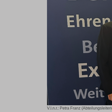
V.l.n.r.: Petra Franz (Abteilungslei