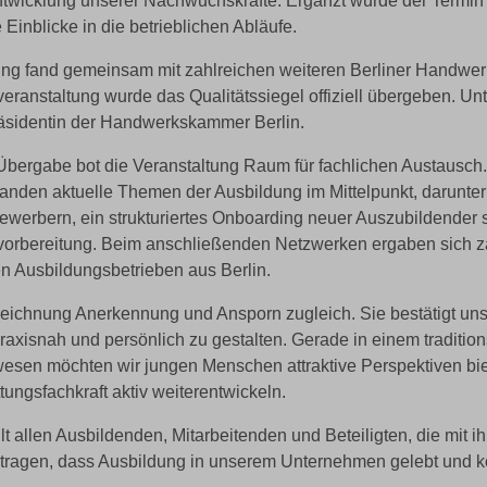
Entwicklung unserer Nachwuchskräfte. Ergänzt wurde der Termi
Einblicke in die betrieblichen Abläufe.
hung fand gemeinsam mit zahlreichen weiteren Berliner Handwerk
anstaltung wurde das Qualitätssiegel offiziell übergeben. Un
räsidentin der Handwerkskammer Berlin.
 Übergabe bot die Veranstaltung Raum für fachlichen Austausch. 
anden aktuelle Themen der Ausbildung im Mittelpunkt, darunte
werbern, ein strukturiertes Onboarding neuer Auszubildender 
svorbereitung. Beim anschließenden Netzwerken ergaben sich za
n Ausbildungsbetrieben aus Berlin.
zeichnung Anerkennung und Ansporn zugleich. Sie bestätigt un
axisnah und persönlich zu gestalten. Gerade in einem tradition
esen möchten wir jungen Menschen attraktive Perspektiven bie
tungsfachkraft aktiv weiterentwickeln.
lt allen Ausbildenden, Mitarbeitenden und Beteiligten, die mit i
ragen, dass Ausbildung in unserem Unternehmen gelebt und ko