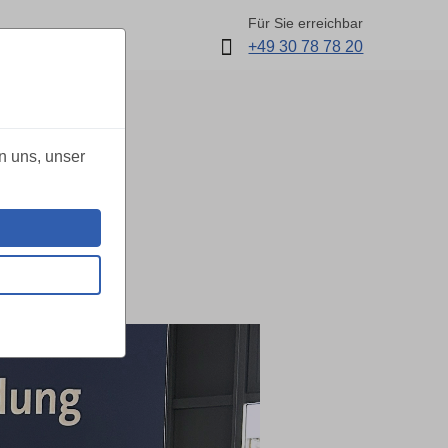
Für Sie erreichbar
+49 30 78 78 20
n uns, unser
 für