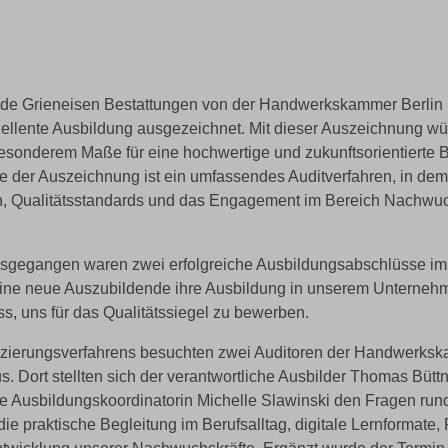
rde Grieneisen Bestattungen von der Handwerkskammer Berlin
xzellente Ausbildung ausgezeichnet. Mit dieser Auszeichnung w
 besonderem Maße für eine hochwertige und zukunftsorientierte 
e der Auszeichnung ist ein umfassendes Auditverfahren, in dem
n, Qualitätsstandards und das Engagement im Bereich Nachwuc
gegangen waren zwei erfolgreiche Ausbildungsabschlüsse im
eine neue Auszubildende ihre Ausbildung in unserem Unternehm
s, uns für das Qualitätssiegel zu bewerben.
izierungsverfahrens besuchten zwei Auditoren der Handwerksk
. Dort stellten sich der verantwortliche Ausbilder Thomas Büttne
e Ausbildungskoordinatorin Michelle Slawinski den Fragen run
ie praktische Begleitung im Berufsalltag, digitale Lernformate,