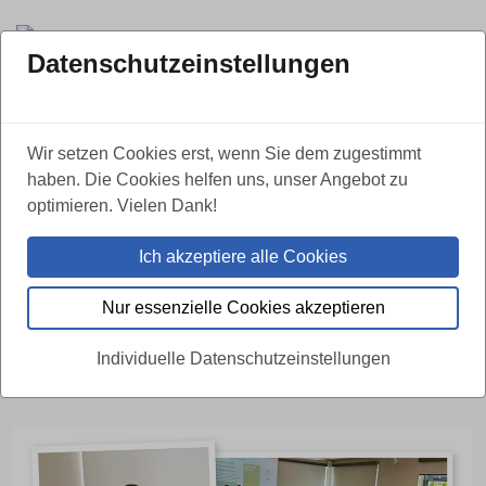
Datenschutzeinstellungen
ZURÜCK
Wir setzen Cookies erst, wenn Sie dem zugestimmt
haben. Die Cookies helfen uns, unser Angebot zu
Gute Abschiede brauchen mehr als
optimieren. Vielen Dank!
Standards: Die Ahorn Gruppe steht
Ich akzeptiere alle Cookies
für Qualität durch Vielfalt
Nur essenzielle Cookies akzeptieren
26.05.2026
Individuelle Datenschutzeinstellungen