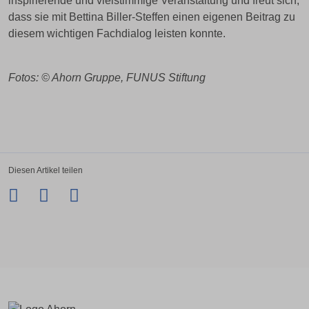
inspirierende und vielstimmige Veranstaltung und freut sich,
dass sie mit Bettina Biller-Steffen einen eigenen Beitrag zu
diesem wichtigen Fachdialog leisten konnte.
Fotos: © Ahorn Gruppe, FUNUS Stiftung
Diesen Artikel teilen
Facebook
Twitter
LinkedIn
Xing