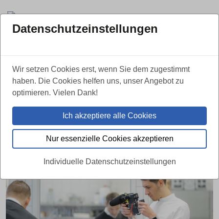
Datenschutzeinstellungen
ZURÜCK
Wir setzen Cookies erst, wenn Sie dem zugestimmt
haben. Die Cookies helfen uns, unser Angebot zu
Ahorn Gruppe und Bundesverband
optimieren. Vielen Dank!
machen sich mit TikTok stark für die
Ich akzeptiere alle Cookies
Ausbildung
Nur essenzielle Cookies akzeptieren
02.05.2023
Individuelle Datenschutzeinstellungen