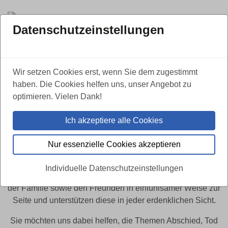
Datenschutzeinstellungen
ZURÜCK
Wir setzen Cookies erst, wenn Sie dem zugestimmt
BUNDESWEIT,
03. APRIL 2024
haben. Die Cookies helfen uns, unser Angebot zu
Bestattungsfachkraft (m/w/d) in Voll- oder
optimieren. Vielen Dank!
Teilzeit - bundesweit
Ich akzeptiere alle Cookies
Der Tod ist nicht das Ende von Individualität und
Persönlichkeit.
Nur essenzielle Cookies akzeptieren
In der wertvollen Zeit des Abschiednehmens stehen wir als
Individuelle Datenschutzeinstellungen
qualifiziertes Bestattungsunternehmen den Angehörigen,
der Familie sowie den Freunden in einfühlsamer Weise zur
Seite und unterstützen diese in jeder erdenklichen Sicht.
Sie möchten uns dabei helfen, die Themen Abschied, Tod