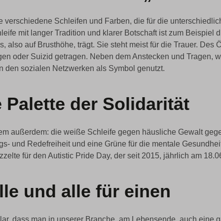
le verschiedene Schleifen und Farben, die für die unterschiedl
eife mit langer Tradition und klarer Botschaft ist zum Beispiel 
 also auf Brusthöhe, trägt. Sie steht meist für die Trauer. Des 
en oder Suizid getragen. Neben dem Anstecken und Tragen, wird
 den sozialen Netzwerken als Symbol genutzt.
 Palette der Solidarität
nem außerdem: die weiße Schleife gegen häusliche Gewalt geg
ngs- und Redefreiheit und eine Grüne für die mentale Gesundhe
zzelte für den Autistic Pride Day, der seit 2015, jährlich am 18.
lle und alle für einen
t klar, dass man in unserer Branche, am Lebensende, auch eine 