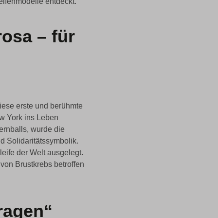
ifenmodelle entdeckt.
osa – für
Diese erste und berühmte
w York ins Leben
ernballs, wurde die
d Solidaritätssymbolik.
eife der Welt ausgelegt.
 von Brustkrebs betroffen
tragen“