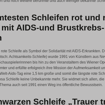
 und noch weitere berühmte und auch weniger bekannte Schle
testen Schleifen rot und r
t mit AIDS-und Brustkrebs-
n
rote Schleife als Symbol der Solidarität mit AIDS-Erkrankten. 
tsch: Achtsamkeits-Schleife) wurde 1991 von Künstlern aus Ne
Schauspielerinnnen bis hin zu den Veranstaltern des Wiener Op
ter und erfüllte erfolgreich ihre Mission der Aufmerksamkeit un
elt-Aids-Tag eine 1,5 km große und somit die längste rote Schl
 rosa Schleife keine Unbekannte mehr. Sie widmet sich allen, die
 Thema auch seit 1991 einen Weg ins öffentliche Bewusstsein.
hwarzen Schleife „Trauer 