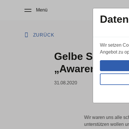
Menü
Daten
ZURÜCK
Wir setzen Co
Angebot zu op
Gelbe Schleife
„Awareness Sc
31.08.2020
Wir waren uns alle sch
unterstützen wollen u