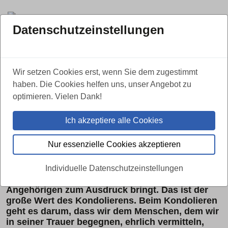
Datenschutzeinstellungen
ZURÜCK
Wir setzen Cookies erst, wenn Sie dem zugestimmt
haben. Die Cookies helfen uns, unser Angebot zu
Wie kondoliere ich richtig? Tipps
optimieren. Vielen Dank!
um Beileid aufrichtig auszudrücken.
Ich akzeptiere alle Cookies
19.05.2020
Nur essenzielle Cookies akzeptieren
Es geht nicht um die Geste, Mitleid oder die
Pflicht der Beileidsbekundung – es geht um
Individuelle Datenschutzeinstellungen
tiefes, ehrliches Mitgefühl, welches man den
Angehörigen zum Ausdruck bringt. Das ist der
große Wert des Kondolierens. Beim Kondolieren
geht es darum, dass wir dem Menschen, dem wir
in seiner Trauer begegnen, ehrlich vermitteln,