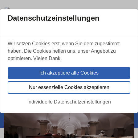
Datenschutzeinstellungen
Wir setzen Cookies erst, wenn Sie dem zugestimmt
VERANSTALTUNGSHINWEIS
haben. Die Cookies helfen uns, unser Angebot zu
optimieren. Vielen Dank!
Exklusivführung durch die
Hohenzollerngruft
Ich akzeptiere alle Cookies
14.10.2026
Hohenzollerngruft - Berliner Dom
Nur essenzielle Cookies akzeptieren
Individuelle Datenschutzeinstellungen